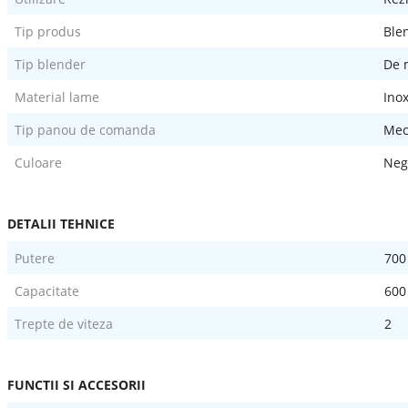
Tip produs
Ble
Tip blender
De 
Material lame
Ino
Tip panou de comanda
Mec
Culoare
Neg
DETALII TEHNICE
Putere
700
Capacitate
600
Trepte de viteza
2
FUNCTII SI ACCESORII