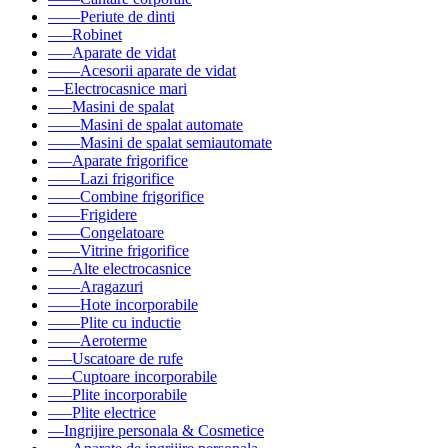
––––Periute de dinti
–––Robinet
–––Aparate de vidat
––––Acesorii aparate de vidat
––Electrocasnice mari
–––Masini de spalat
––––Masini de spalat automate
––––Masini de spalat semiautomate
–––Aparate frigorifice
––––Lazi frigorifice
––––Combine frigorifice
––––Frigidere
––––Congelatoare
––––Vitrine frigorifice
–––Alte electrocasnice
––––Aragazuri
––––Hote incorporabile
––––Plite cu inductie
––––Aeroterme
–––Uscatoare de rufe
–––Cuptoare incorporabile
–––Plite incorporabile
–––Plite electrice
––Ingrijire personala & Cosmetice