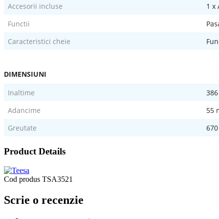
Accesorii incluse
1 x 
Functii
Pas
Caracteristici cheie
Fun
DIMENSIUNI
Inaltime
38
Adancime
55
Greutate
670
Product Details
Cod produs
TSA3521
Scrie o recenzie