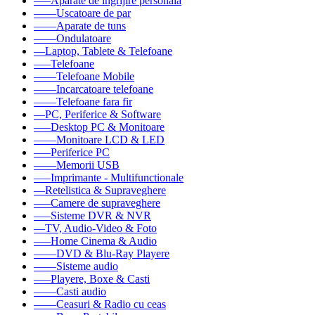
–––Aparate de ingrijire personala
––––Uscatoare de par
––––Aparate de tuns
––––Ondulatoare
––Laptop, Tablete & Telefoane
–––Telefoane
––––Telefoane Mobile
––––Incarcatoare telefoane
––––Telefoane fara fir
––PC, Periferice & Software
–––Desktop PC & Monitoare
––––Monitoare LCD & LED
–––Periferice PC
––––Memorii USB
–––Imprimante - Multifunctionale
––Retelistica & Supraveghere
–––Camere de supraveghere
–––Sisteme DVR & NVR
––TV, Audio-Video & Foto
–––Home Cinema & Audio
––––DVD & Blu-Ray Playere
––––Sisteme audio
–––Playere, Boxe & Casti
––––Casti audio
––––Ceasuri & Radio cu ceas