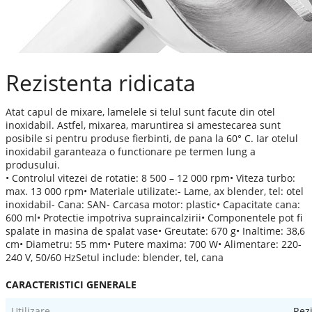
Rezistenta ridicata
Atat capul de mixare, lamelele si telul sunt facute din otel
inoxidabil. Astfel, mixarea, maruntirea si amestecarea sunt
posibile si pentru produse fierbinti, de pana la 60° C. Iar otelul
inoxidabil garanteaza o functionare pe termen lung a
produsului.
• Controlul vitezei de rotatie: 8 500 – 12 000 rpm• Viteza turbo:
max. 13 000 rpm• Materiale utilizate:- Lame, ax blender, tel: otel
inoxidabil- Cana: SAN- Carcasa motor: plastic• Capacitate cana:
600 ml• Protectie impotriva supraincalzirii• Componentele pot fi
spalate in masina de spalat vase• Greutate: 670 g• Inaltime: 38,6
cm• Diametru: 55 mm• Putere maxima: 700 W• Alimentare: 220-
240 V, 50/60 HzSetul include: blender, tel, cana
CARACTERISTICI GENERALE
Utilizare
Rez