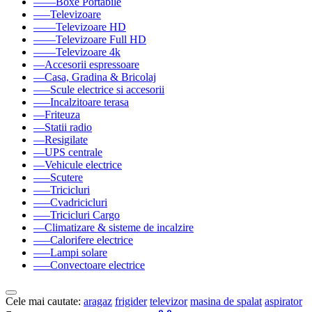
––––Boxe Portabile
–––Televizoare
––––Televizoare HD
––––Televizoare Full HD
––––Televizoare 4k
––Accesorii espressoare
––Casa, Gradina & Bricolaj
–––Scule electrice si accesorii
–––Incalzitoare terasa
––Friteuza
––Statii radio
––Resigilate
––UPS centrale
––Vehicule electrice
–––Scutere
–––Tricicluri
–––Cvadricicluri
–––Tricicluri Cargo
––Climatizare & sisteme de incalzire
–––Calorifere electrice
–––Lampi solare
–––Convectoare electrice
Cele mai cautate:
aragaz
frigider
televizor
masina de spalat
aspirator