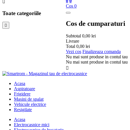
0
0

Cos
0
Toate categoriile
Cos de cumparaturi

Subtotal
0,00 lei
Livrare
Total
0,00 lei
Vezi cos
Finalizeaza comanda
Nu mai sunt produse in contul tau
Nu mai sunt produse in contul tau

Acasa
Aspiratoare
Frigidere
Masini de spalat
Vehicule electrice
Resigilate
Acasa
Electrocasnice mici
Electrocasnice de bucatarie