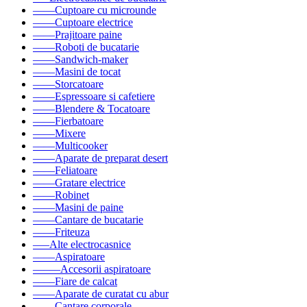
––––Cuptoare cu microunde
––––Cuptoare electrice
––––Prajitoare paine
––––Roboti de bucatarie
––––Sandwich-maker
––––Masini de tocat
––––Storcatoare
––––Espressoare si cafetiere
––––Blendere & Tocatoare
––––Fierbatoare
––––Mixere
––––Multicooker
––––Aparate de preparat desert
––––Feliatoare
––––Gratare electrice
––––Robinet
––––Masini de paine
––––Cantare de bucatarie
––––Friteuza
–––Alte electrocasnice
––––Aspiratoare
–––––Accesorii aspiratoare
––––Fiare de calcat
––––Aparate de curatat cu abur
––––Cantare corporale